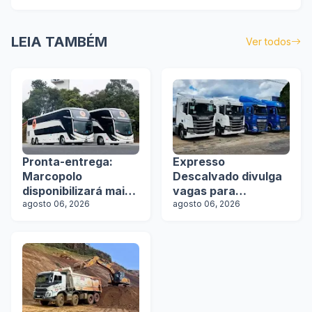
LEIA TAMBÉM
Ver todos
Pronta-entrega:
Expresso
Marcopolo
Descalvado divulga
disponibilizará mais
vagas para
de 100 ônibus para
agosto 06, 2026
motoristas
agosto 06, 2026
aquisição imediata
na Lat.Bus 2026