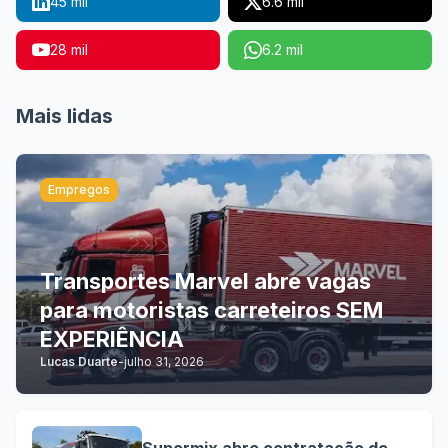
45 mil
6.6 mil
28 mil
6.2 mil
Mais lidas
Empregos
Transportes Marvel abre vagas
para motoristas carreteiros SEM
EXPERIÊNCIA
Lucas Duarte
-
julho 31, 2026