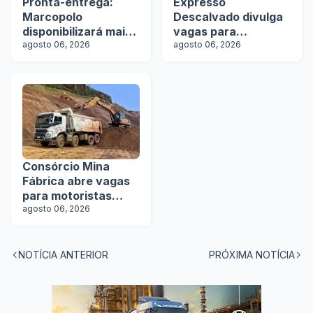
Pronta-entrega:
Expresso
Marcopolo
Descalvado divulga
disponibilizará mais
vagas para
de 100 ônibus para
agosto 06, 2026
motoristas
agosto 06, 2026
aquisição imediata
na Lat.Bus 2026
Consórcio Mina
Fábrica abre vagas
para motoristas
categoria D
agosto 06, 2026
NOTÍCIA ANTERIOR
PRÓXIMA NOTÍCIA