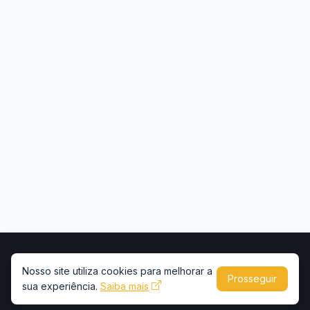
Início
Contato
Privacidade
Uso de conteúdo
Nosso site utiliza cookies para melhorar a
Prosseguir
sua experiência.
Saiba mais
Copyright © 2026 -
Portal Caminhões e Carretas