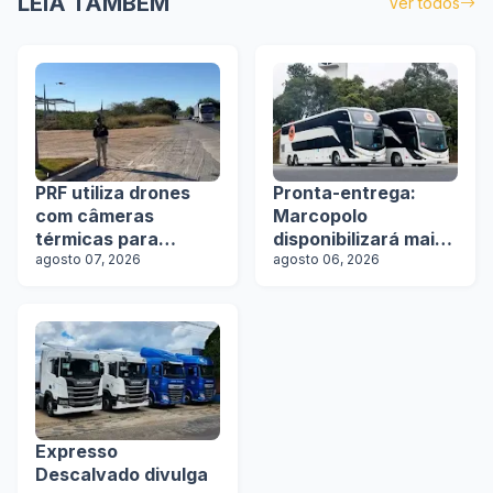
LEIA TAMBÉM
Ver todos
PRF utiliza drones
Pronta-entrega:
com câmeras
Marcopolo
térmicas para
disponibilizará mais
fiscalizar freios de
agosto 07, 2026
de 100 ônibus para
agosto 06, 2026
caminhões na Bahia
aquisição imediata
na Lat.Bus 2026
Expresso
Descalvado divulga