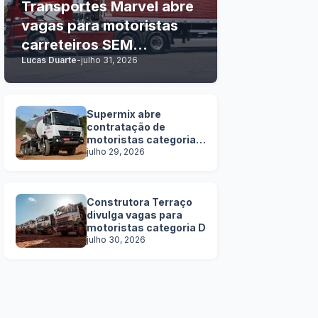
Transportes Marvel abre
vagas para motoristas
carreteiros SEM
Lucas Duarte
-
julho 31, 2026
EXPERIÊNCIA
Supermix abre
contratação de
motoristas categoria
C, D e E
julho 29, 2026
Construtora Terraço
divulga vagas para
motoristas categoria D
julho 30, 2026