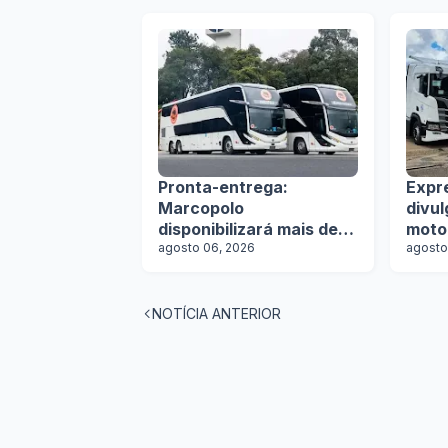
Pronta-entrega:
Expr
Marcopolo
divu
disponibilizará mais de
moto
100 ônibus para
agosto 06, 2026
agosto
aquisição imediata na
Lat.Bus 2026
NOTÍCIA ANTERIOR