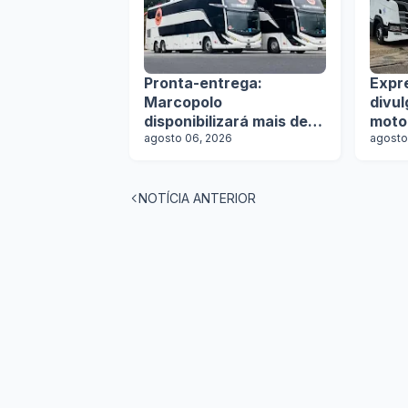
Pronta-entrega:
Expr
Marcopolo
divu
disponibilizará mais de
moto
100 ônibus para
agosto 06, 2026
agosto
aquisição imediata na
Lat.Bus 2026
NOTÍCIA ANTERIOR