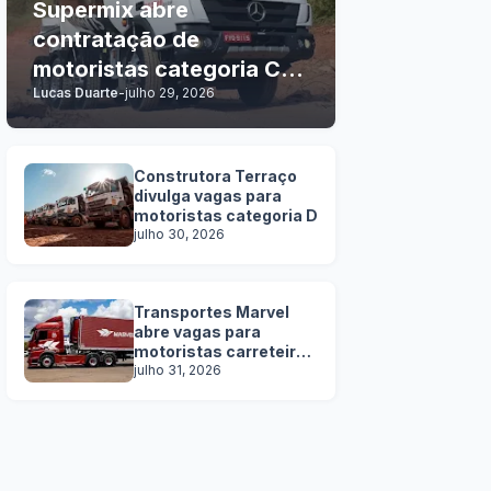
Supermix abre
contratação de
motoristas categoria C, D
Lucas Duarte
-
julho 29, 2026
e E
Construtora Terraço
divulga vagas para
motoristas categoria D
julho 30, 2026
Transportes Marvel
abre vagas para
motoristas carreteiros
SEM EXPERIÊNCIA
julho 31, 2026