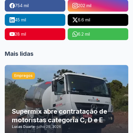
754 mil
202 mil
45 mil
6.6 mil
28 mil
6.2 mil
Mais lidas
Empregos
Supermix abre contratação de
motoristas categoria C, D e E
Lucas Duarte
-
julho 29, 2026