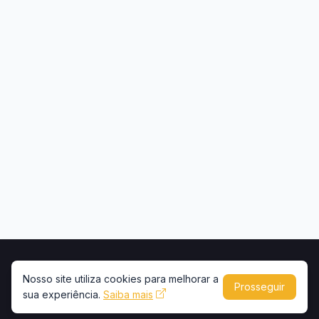
Início
Contato
Privacidade
Uso de conteúdo
Nosso site utiliza cookies para melhorar a
Prosseguir
sua experiência.
Copyright © 2026 -
Saiba mais
Portal Caminhões e Carretas