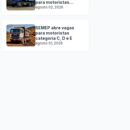
para motoristas
categoria C, D e E
agosto 02, 2026
SEMEP abre vagas
para motoristas
categoria C, D e E
agosto 01, 2026