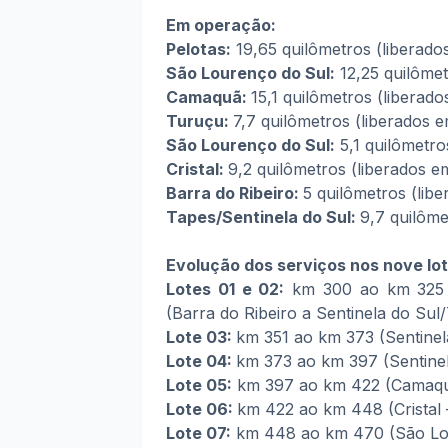
Em operação:
Pelotas:
19,65 quilômetros (liberado
São Lourenço do Sul:
12,25 quilômet
Camaquã:
15,1 quilômetros (liberad
Turuçu:
7,7 quilômetros (liberados
São Lourenço do Sul:
5,1 quilômetro
Cristal:
9,2 quilômetros (liberados 
Barra do Ribeiro:
5 quilômetros (lib
Tapes/Sentinela do Sul:
9,7 quilôme
Evolução dos serviços nos nove lot
Lotes 01 e 02:
km 300 ao km 325 (
(Barra do Ribeiro a Sentinela do Su
Lote 03:
km 351 ao km 373 (Sentine
Lote 04:
km 373 ao km 397 (Sentine
Lote 05:
km 397 ao km 422 (Camaquã
Lote 06:
km 422 ao km 448 (Cristal
Lote 07:
km 448 ao km 470 (São Lou