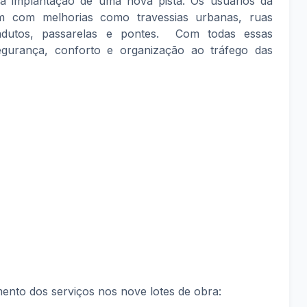
da implantação de uma nova pista. Os usuários da
m com melhorias como travessias urbanas, ruas
 viadutos, passarelas e pontes. Com todas essas
egurança, conforto e organização ao tráfego das
mento dos serviços nos nove lotes de obra: