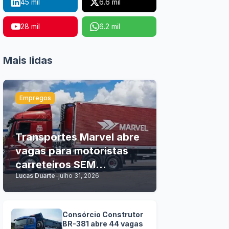
45 mil
6.6 mil
28 mil
6.2 mil
Mais lidas
Empregos
Transportes Marvel abre
vagas para motoristas
carreteiros SEM
Lucas Duarte
-
julho 31, 2026
EXPERIÊNCIA
Consórcio Construtor
BR-381 abre 44 vagas