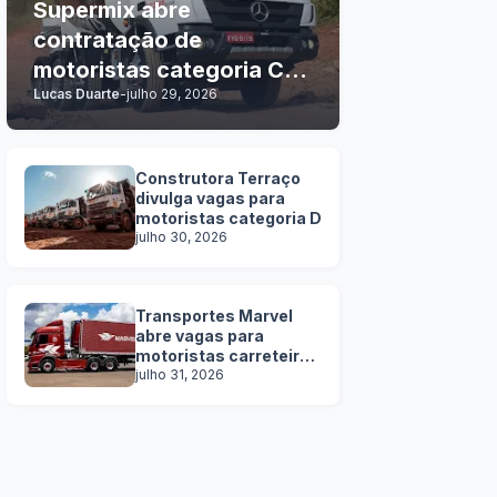
Supermix abre
contratação de
motoristas categoria C, D
Lucas Duarte
-
julho 29, 2026
e E
Construtora Terraço
divulga vagas para
motoristas categoria D
julho 30, 2026
Transportes Marvel
abre vagas para
motoristas carreteiros
SEM EXPERIÊNCIA
julho 31, 2026