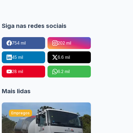
Siga nas redes sociais
754 mil
202 mil
45 mil
6.6 mil
28 mil
6.2 mil
Mais lidas
Empregos