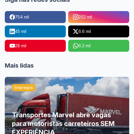
754 mil
202 mil
45 mil
6.6 mil
28 mil
6.2 mil
Mais lidas
Empregos
Transportes Marvel abre vagas
para motoristas carreteiros SEM
EXPERIÊNCIA