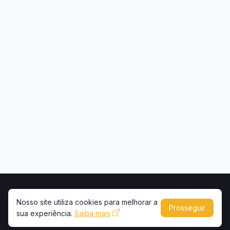
Início
Contato
Privacidade
Uso de conteúdo
Nosso site utiliza cookies para melhorar a
Prosseguir
sua experiência.
Saiba mais
Copyright © 2026 -
Portal Caminhões e Carretas