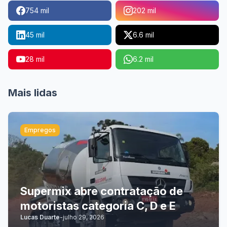
754 mil
202 mil
45 mil
6.6 mil
28 mil
6.2 mil
Mais lidas
Empregos
Supermix abre contratação de
motoristas categoria C, D e E
Lucas Duarte
-
julho 29, 2026