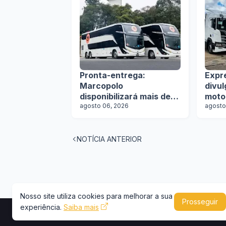
Pronta-entrega:
Expr
Marcopolo
divu
disponibilizará mais de
moto
100 ônibus para
agosto 06, 2026
agosto
aquisição imediata na
Lat.Bus 2026
NOTÍCIA ANTERIOR
Nosso site utiliza cookies para melhorar a sua
Prosseguir
experiência.
Saiba mais
Copyright © 2026 -
Portal Caminhões e Carre