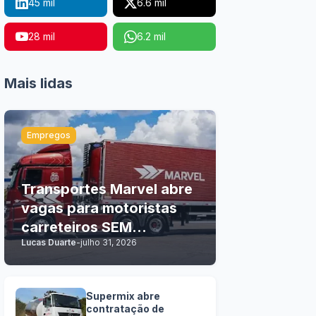
45 mil
6.6 mil
28 mil
6.2 mil
Mais lidas
Empregos
Transportes Marvel abre
vagas para motoristas
carreteiros SEM
Lucas Duarte
-
julho 31, 2026
EXPERIÊNCIA
Supermix abre
contratação de