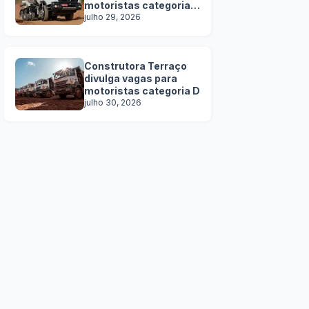
motoristas categoria
C, D e E
julho 29, 2026
Construtora Terraço
divulga vagas para
motoristas categoria D
julho 30, 2026