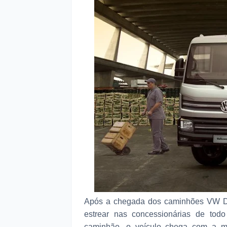
Após a chegada dos caminhões VW Del
estrear nas concessionárias de tod
caminhão, o veículo chega com a me