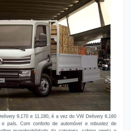
ivery 9.170 e 11.180, é a vez do VW Delivery 6.160
o o país. Com conforto de automóvel e robustez de
lhor manobrabilidade da categoria, cabine ampla e