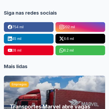
Siga nas redes sociais
754 mil
202 mil
45 mil
6.6 mil
28 mil
6.2 mil
Mais lidas
Empregos
Transportes Marvel abre vagas