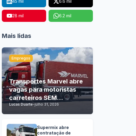
45 mil
6.6 mil
28 mil
6.2 mil
Mais lidas
Empregos
Transportes Marvel abre
vagas para motoristas
carreteiros SEM
Lucas Duarte
-
julho 31, 2026
EXPERIÊNCIA
Supermix abre
contratação de