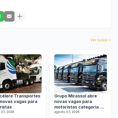
Ver todos
célere Transportes
Grupo Mirassol abre
 novas vagas para
novas vagas para
ristas
motoristas categoria D e
 07, 2026
E
agosto 07, 2026