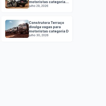
motoristas categoria
C, D e E
julho 29, 2026
Construtora Terraço
divulga vagas para
motoristas categoria D
julho 30, 2026