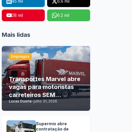
45 mil
6.6 mil
28 mil
6.2 mil
Mais lidas
Empregos
Transportes Marvel abre
vagas para motoristas
carreteiros SEM
Lucas Duarte
-
julho 31, 2026
EXPERIÊNCIA
Supermix abre
contratação de