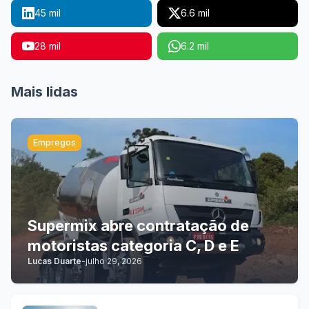
45 mil
6.6 mil
28 mil
6.2 mil
Mais lidas
Empregos
Supermix abre contratação de
motoristas categoria C, D e E
Lucas Duarte
-
julho 29, 2026