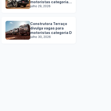
motoristas categoria
C, D e E
julho 29, 2026
Construtora Terraço
divulga vagas para
motoristas categoria D
julho 30, 2026