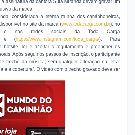
a assinatura da cantora Sula Miranda devem gravar um
lusivo da marca.
nda, considerada a eterna rainha dos caminhoneiros,
disponível no site da marca (
www.todacarga.com.br
), no
 e nas redes sociais da Toda Carga
 e (
https://www.instagram.com/toda_carga/
). Para
o hotsite, ler e aceitar o regulamento e preencher os
ais. Após seguir os passos de inscrição, o participante
te trecho da música, sem qualquer alteração na letra:
a é a cobertura”. O vídeo com o trecho gravado deve ser