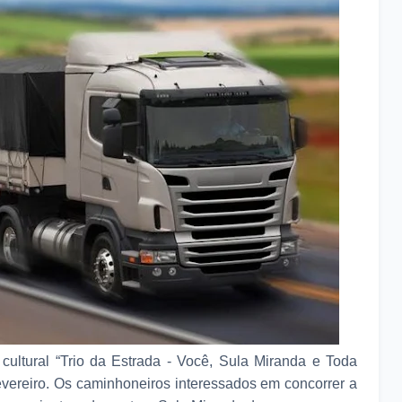
cultural “Trio da Estrada - Você, Sula Miranda e Toda
 fevereiro. Os caminhoneiros interessados em concorrer a