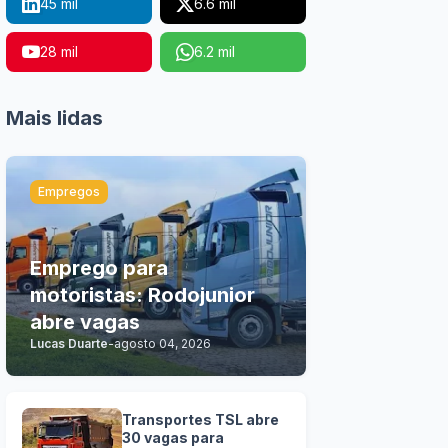
45 mil
6.6 mil
28 mil
6.2 mil
Mais lidas
Empregos
Emprego para
motoristas: Rodojunior
abre vagas
Lucas Duarte
-
agosto 04, 2026
Transportes TSL abre
30 vagas para