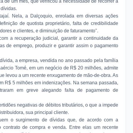
ca de um mês, que verificou a necessidade de recorrer à
 dívidas.
tajaí. Nela, a Dalçoquio, enrolada em diversas ações
finição de quotista proprietário, falta de credibilidade
dores e clientes, e diminuição de faturamento".
com a recuperação judicial, garantir a continuidade da
as de emprego, produzir e garantir assim o pagamento
ívida, a empresa, vendida no ano passado pela família
 Laércio Tomé, em um negócio de R$ 20 milhões, admite
 que levou a um recente enxugamento de mão-de-obra. As
am R$ 5 milhões em indenizações. Na semana passada,
entraram em greve alegando falta de pagamento de
rtidões negativas de débitos tributários, o que a impede
tribuidora, sua principal cliente.
cluem o surgimento de dívidas que, de acordo com a
o contrato de compra e venda. Entre elas um recente