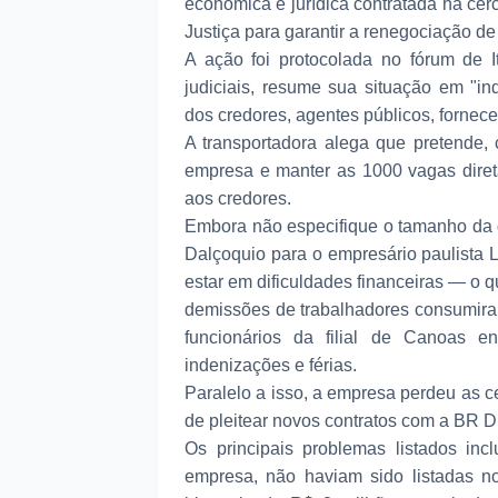
econômica e jurídica contratada há cer
Justiça para garantir a renegociação de
A ação foi protocolada no fórum de I
judiciais, resume sua situação em "inde
dos credores, agentes públicos, fornece
A transportadora alega que pretende, 
empresa e manter as 1000 vagas diret
aos credores.
Embora não especifique o tamanho da d
Dalçoquio para o empresário paulista
estar em dificuldades financeiras — o
demissões de trabalhadores consumir
funcionários da filial de Canoas 
indenizações e férias.
Paralelo a isso, a empresa perdeu as ce
de pleitear novos contratos com a BR Dis
Os principais problemas listados in
empresa, não haviam sido listadas n