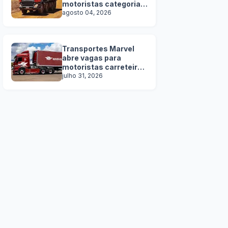
motoristas categoria D
e E
agosto 04, 2026
Transportes Marvel
abre vagas para
motoristas carreteiros
SEM EXPERIÊNCIA
julho 31, 2026