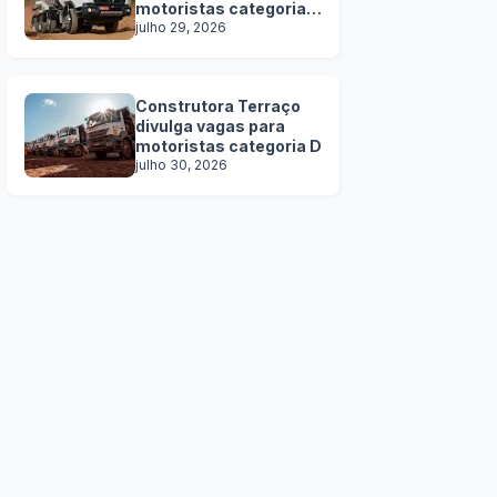
motoristas categoria
C, D e E
julho 29, 2026
Construtora Terraço
divulga vagas para
motoristas categoria D
julho 30, 2026