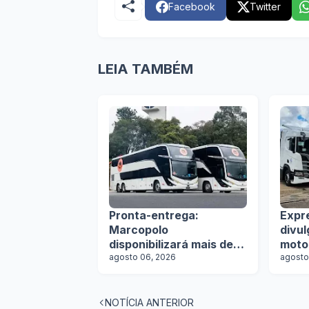
Facebook
Twitter
LEIA TAMBÉM
Pronta-entrega:
Expr
Marcopolo
divu
disponibilizará mais de
moto
100 ônibus para
agosto 06, 2026
agosto
aquisição imediata na
Lat.Bus 2026
NOTÍCIA ANTERIOR