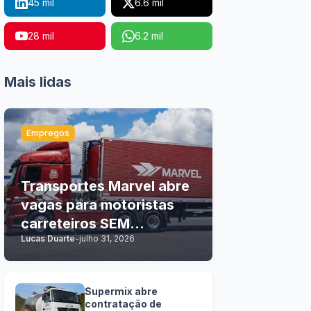
45 mil
6.6 mil
28 mil
6.2 mil
Mais lidas
Empregos
Transportes Marvel abre
vagas para motoristas
carreteiros SEM
Lucas Duarte
-
julho 31, 2026
EXPERIÊNCIA
Supermix abre
contratação de