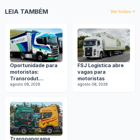
LEIA TAMBÉM
Ver todos
Oportunidade para
FSJ Logística abre
motoristas:
vagas para
Transrodut
motoristas
Transportes abre
agosto 08, 2026
agosto 08, 2026
vagas
Transpanorama