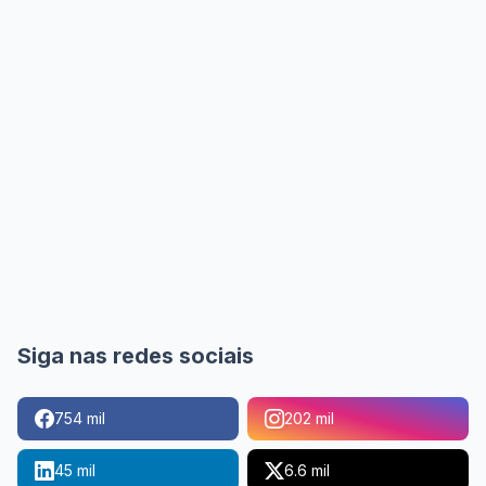
Siga nas redes sociais
754 mil
202 mil
45 mil
6.6 mil