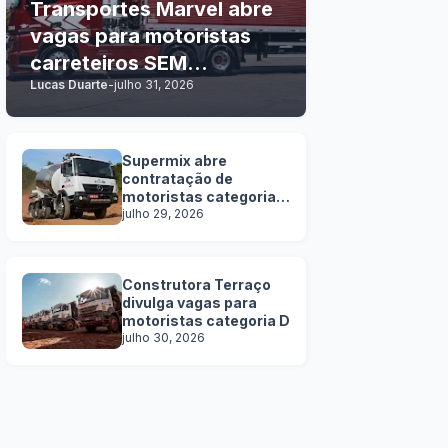
Transportes Marvel abre
vagas para motoristas
carreteiros SEM
Lucas Duarte
-
julho 31, 2026
EXPERIÊNCIA
Supermix abre
contratação de
motoristas categoria
C, D e E
julho 29, 2026
Construtora Terraço
divulga vagas para
motoristas categoria D
julho 30, 2026