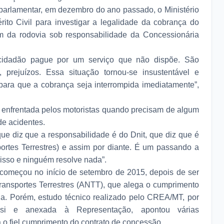
parlamentar, em dezembro do ano passado, o Ministério
rito Civil para investigar a legalidade da cobrança do
 da rodovia sob responsabilidade da Concessionária
cidadão pague por um serviço que não dispõe. São
 prejuízos. Essa situação tornou-se insustentável e
para que a cobrança seja interrompida imediatamente”,
e enfrentada pelos motoristas quando precisam de algum
de acidentes.
que diz que a responsabilidade é do Dnit, que diz que é
rtes Terrestres) e assim por diante. É um passando a
r isso e ninguém resolve nada”.
começou no início de setembro de 2015, depois de ser
ransportes Terrestres (ANTT), que alega o cumprimento
ia. Porém, estudo técnico realizado pelo CREA/MT, por
si e anexada à Representação, apontou várias
 o fiel cumprimento do contrato de concessão.