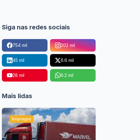
Siga nas redes sociais
754 mil
202 mil
45 mil
6.6 mil
28 mil
6.2 mil
Mais lidas
Empregos