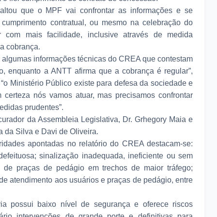
altou que o MPF vai confrontar as informações e se
o cumprimento contratual, ou mesmo na celebração do
r com mais facilidade, inclusive através de medida
da cobrança.
 algumas informações técnicas do CREA que contestam
o, enquanto a ANTT afirma que a cobrança é regular”,
 “o Ministério Público existe para defesa da sociedade e
m certeza nós vamos atuar, mas precisamos confrontar
edidas prudentes”.
urador da Assembleia Legislativa, Dr. Grhegory Maia e
a da Silva e Davi de Oliveira.
ularidades apontadas no relatório do CREA destacam-se:
efeituosa; sinalização inadequada, ineficiente ou sem
 de praças de pedágio em trechos de maior tráfego;
de atendimento aos usuários e praças de pedágio, entre
ia possui baixo nível de segurança e oferece riscos
rio intervenções de grande porte e definitivas para