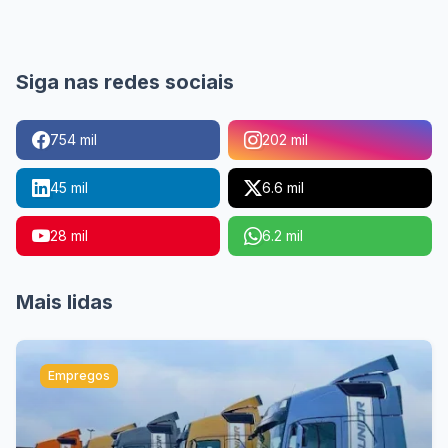
Siga nas redes sociais
754 mil
202 mil
45 mil
6.6 mil
28 mil
6.2 mil
Mais lidas
Empregos