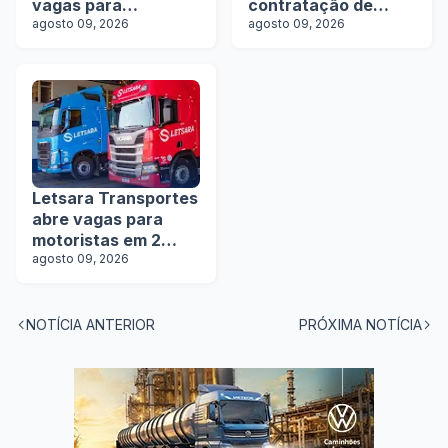
vagas para
contratação de
motoristas de
agosto 09, 2026
motoristas com e
agosto 09, 2026
rodotrens e
sem experiência
manobristas
Letsara Transportes
abre vagas para
motoristas em 2
estados
agosto 09, 2026
NOTÍCIA ANTERIOR
PRÓXIMA NOTÍCIA