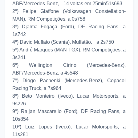
ABF/Mercedes-Benz, 14 voltas em 25min51s693
2º) Felipe Giaffone (Volkswagen Constellation-
MAN), RM Competições, a 0s758
3º) Djalma Fogaça (Ford), DF Racing Fans, a
1s742
4º) David Muffato (Scania), Muffatão, a 2s750
5º) André Marques (MAN TGX), RM Competições, a
3s241
6º) Wellington Cirino (Mercedes-Benz),
ABF/Mercedes-Benz, a 4s548
7º) Diogo Pachenki (Mercedes-Benz), Copacol
Racing Truck, a 7s964
8º) Beto Monteiro (Iveco), Lucar Motorsports, a
9s226
9º) Raijan Mascarello (Ford), DF Racing Fans, a
10s854
10º) Luiz Lopes (Iveco), Lucar Motorsports, a
11s281