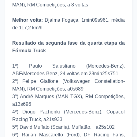
MAN), RM Competições, a 8 voltas
Melhor volta:
Djalma Fogaça, 1min09s961, média
de 117,2 km/h
Resultado da segunda fase da quarta etapa da
Fórmula Truck
1º) Paulo Salustiano (Mercedes-Benz),
ABF/Mercedes-Benz, 24 voltas em 28min25s751
2º) Felipe Giaffone (Volkswagen Constellation-
MAN), RM Competições, a0s689
3º) André Marques (MAN TGX), RM Competições,
a13s696
4º) Diogo Pachenki (Mercedes-Benz), Copacol
Racing Truck, a21s933
5º) David Muffato (Scania), Muffatão, a25s102
6º) Raijan Mascarello (Ford), DF Racing Fans,