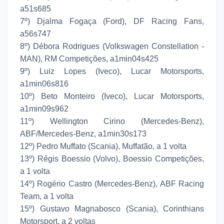
a51s685
7º) Djalma Fogaça (Ford), DF Racing Fans,
a56s747
8º) Débora Rodrigues (Volkswagen Constellation -
MAN), RM Competições, a1min04s425
9º) Luiz Lopes (Iveco), Lucar Motorsports,
a1min06s816
10º) Beto Monteiro (Iveco), Lucar Motorsports,
a1min09s962
11º) Wellington Cirino (Mercedes-Benz),
ABF/Mercedes-Benz, a1min30s173
12º) Pedro Muffato (Scania), Muffatão, a 1 volta
13º) Régis Boessio (Volvo), Boessio Competições,
a 1 volta
14º) Rogério Castro (Mercedes-Benz), ABF Racing
Team, a 1 volta
15º) Gustavo Magnabosco (Scania), Corinthians
Motorsport, a 2 voltas