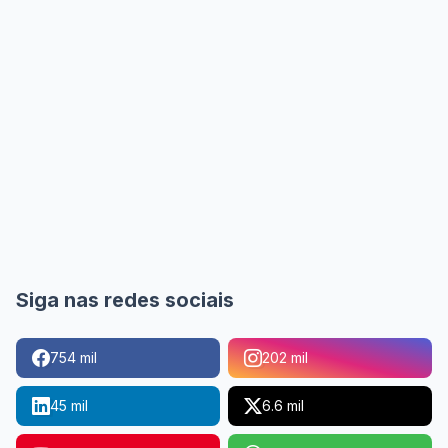
Siga nas redes sociais
754 mil
202 mil
45 mil
6.6 mil