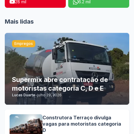
28 mil
6.2 mil
Mais lidas
Empregos
Supermix abre contratação de
motoristas categoria C, D e E
Lucas Duarte
-
julho 29, 2026
Construtora Terraço divulga
vagas para motoristas categoria
D