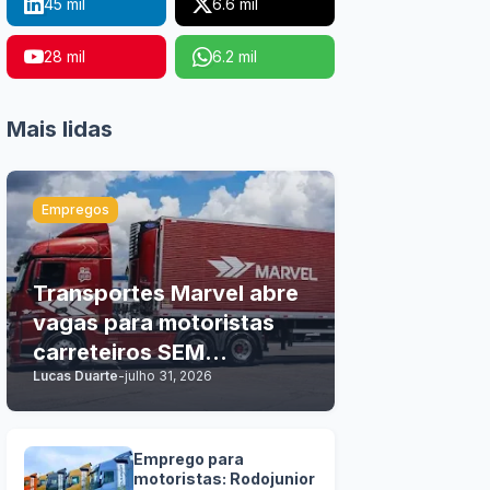
45 mil
6.6 mil
28 mil
6.2 mil
Mais lidas
Empregos
Transportes Marvel abre
vagas para motoristas
carreteiros SEM
Lucas Duarte
-
julho 31, 2026
EXPERIÊNCIA
Emprego para
motoristas: Rodojunior