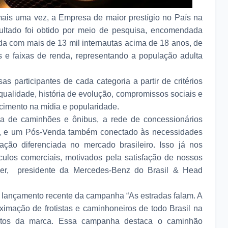
 mais uma vez, a Empresa de maior prestígio no País na
ultado foi obtido por meio de pesquisa, encomendada
da com mais de 13 mil internautas acima de 18 anos, de
 e faixas de renda, representando a população adulta
s participantes de cada categoria a partir de critérios
ualidade, história de evolução, compromissos sociais e
cimento na mídia e popularidade.
ha de caminhões e ônibus, a rede de concessionários
s, e um Pós-Venda também conectado às necessidades
ção diferenciada no mercado brasileiro. Isso já nos
culos comerciais, motivados pela satisfação de nossos
emer, presidente da Mercedes-Benz do Brasil & Head
o lançamento recente da campanha “As estradas falam. A
imação de frotistas e caminhoneiros de todo Brasil na
dutos da marca. Essa campanha destaca o caminhão