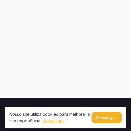
Início
Contato
Privacidade
Uso de conteúdo
Nosso site utiliza cookies para melhorar a
Prosseguir
sua experiência.
Saiba mais
Copyright © 2026 -
Portal Caminhões e Carretas