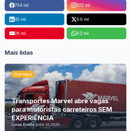
754 mil
202 mil
45 mil
6.6 mil
28 mil
6.2 mil
Mais lidas
Empregos
Transportes Marvel abre vagas
para motoristas carreteiros SEM
EXPERIÊNCIA
Lucas Duarte
-
julho 31, 2026