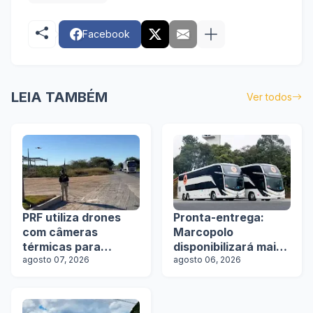
Facebook
LEIA TAMBÉM
Ver todos
PRF utiliza drones
Pronta-entrega:
com câmeras
Marcopolo
térmicas para
disponibilizará mais
fiscalizar freios de
agosto 07, 2026
de 100 ônibus para
agosto 06, 2026
caminhões na Bahia
aquisição imediata
na Lat.Bus 2026