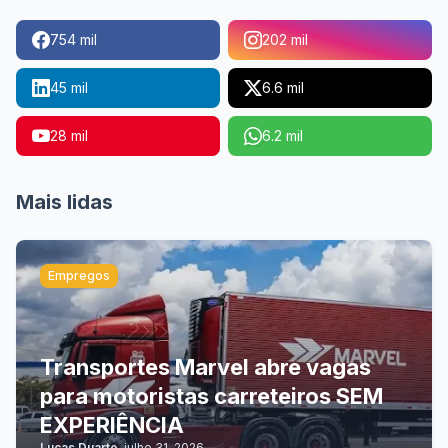
754 mil
202 mil
45 mil
6.6 mil
28 mil
6.2 mil
Mais lidas
Empregos
Transportes Marvel abre vagas
para motoristas carreteiros SEM
EXPERIÊNCIA
Lucas Duarte
-
julho 31, 2026