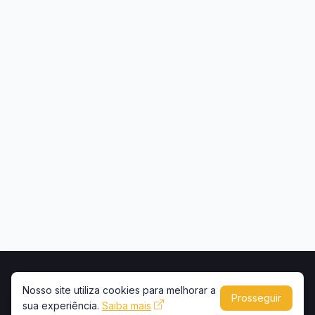
Início
Contato
Privacidade
Uso de conteúdo
Nosso site utiliza cookies para melhorar a
Prosseguir
Copyright © 2026 -
Portal Caminhões e Carretas
sua experiência.
Saiba mais