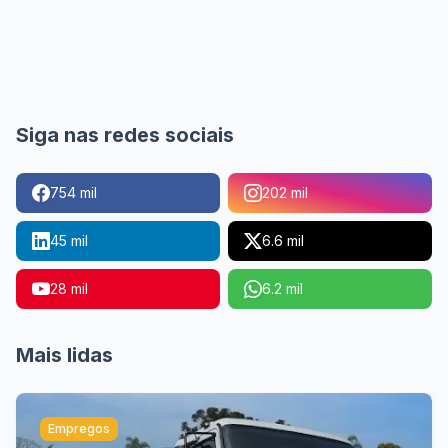
Siga nas redes sociais
754 mil
202 mil
45 mil
6.6 mil
28 mil
6.2 mil
Mais lidas
Empregos