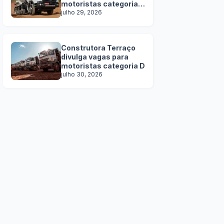
motoristas categoria
C, D e E
julho 29, 2026
Construtora Terraço
divulga vagas para
motoristas categoria D
julho 30, 2026