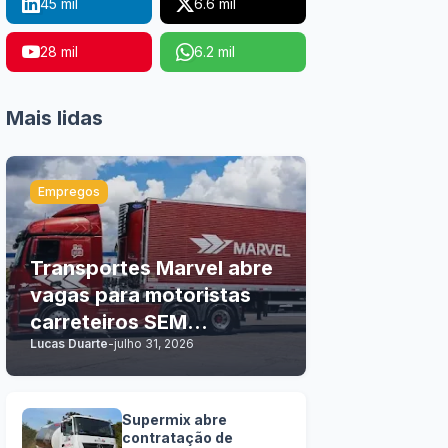
45 mil
6.6 mil
28 mil
6.2 mil
Mais lidas
Empregos
Transportes Marvel abre
vagas para motoristas
carreteiros SEM
Lucas Duarte
-
julho 31, 2026
EXPERIÊNCIA
Supermix abre
contratação de