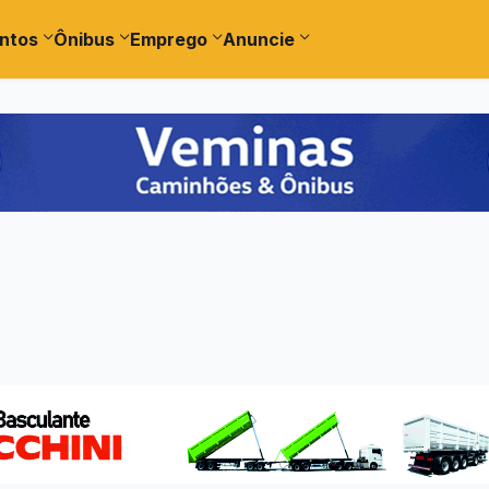
ntos
Ônibus
Emprego
Anuncie