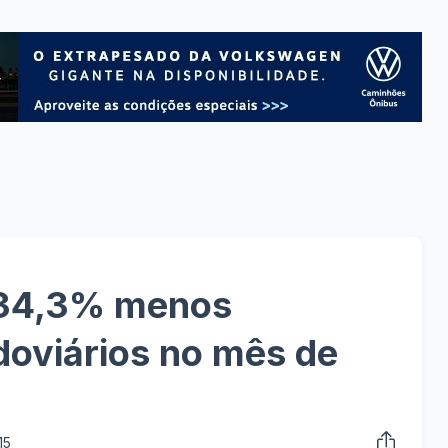
u 34,3% menos
oviários no mês de
15