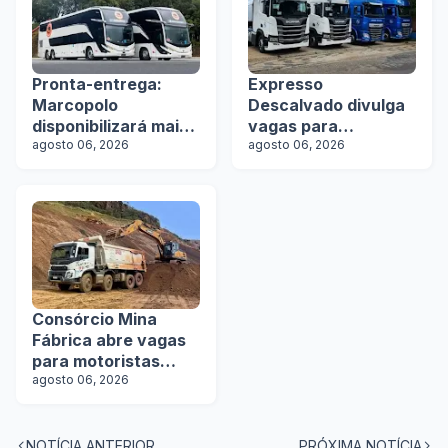
Pronta-entrega:
Expresso
Marcopolo
Descalvado divulga
disponibilizará mais
vagas para
de 100 ônibus para
agosto 06, 2026
motoristas
agosto 06, 2026
aquisição imediata
na Lat.Bus 2026
Consórcio Mina
Fábrica abre vagas
para motoristas
categoria D
agosto 06, 2026
NOTÍCIA ANTERIOR
PRÓXIMA NOTÍCIA