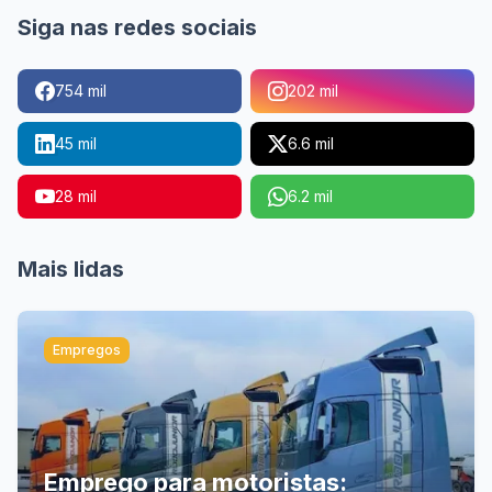
Siga nas redes sociais
754 mil
202 mil
45 mil
6.6 mil
28 mil
6.2 mil
Mais lidas
Empregos
Emprego para motoristas: