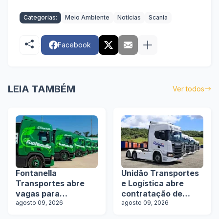
Categorias:
Meio Ambiente
Notícias
Scania
Facebook
LEIA TAMBÉM
Ver todos
Fontanella
Unidão Transportes
Transportes abre
e Logística abre
vagas para
contratação de
motoristas de
agosto 09, 2026
motoristas com e
agosto 09, 2026
rodotrens e
sem experiência