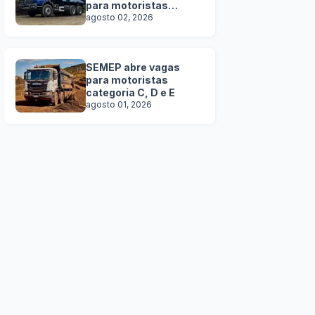
para motoristas
categoria C, D e E
agosto 02, 2026
SEMEP abre vagas
para motoristas
categoria C, D e E
agosto 01, 2026