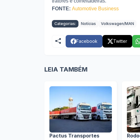
tratores e colheitadeiras.
FONTE:
Automotive Business
Categorias:
Notícias
Volkswagen/MAN
Facebook
Twitter
LEIA TAMBÉM
Pactus Transportes
Rodo