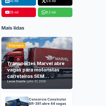
45 mil
6.6 mil
28 mil
6.2 mil
Mais lidas
Empregos
Transportes Marvel abre
vagas para motoristas
carreteiros SEM
Lucas Duarte
-
julho 31, 2026
EXPERIÊNCIA
Consórcio Construtor
BR-381 abre 44 vagas