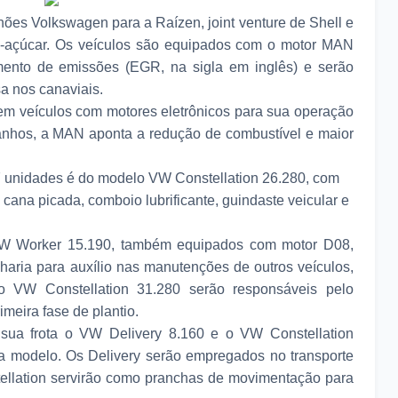
es Volkswagen para a Raízen, joint venture de Shell e
e-açúcar. Os veículos são equipados com o motor MAN
mento de emissões (EGR, na sigla em inglês) e serão
a nos canaviais.
 em veículos com motores eletrônicos para sua operação
anhos, a MAN aponta a redução de combustível e maior
37 unidades é do modelo VW Constellation 26.280, com
 cana picada, comboio lubrificante, guindaste veicular e
W Worker 15.190, também equipados com motor D08,
charia para auxílio nas manutenções de outros veículos,
 VW Constellation 31.280 serão responsáveis pelo
imeira fase de plantio.
sua frota o VW Delivery 8.160 e o VW Constellation
a modelo. Os Delivery serão empregados no transporte
tellation servirão como pranchas de movimentação para