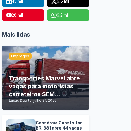
45 mil
6.6 mil
28 mil
6.2 mil
Mais lidas
Empregos
Transportes Marvel abre
vagas para motoristas
carreteiros SEM
Lucas Duarte
-
julho 31, 2026
EXPERIÊNCIA
Consórcio Construtor
BR-381 abre 44 vagas