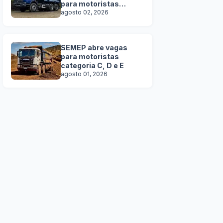
para motoristas
categoria C, D e E
agosto 02, 2026
SEMEP abre vagas
para motoristas
categoria C, D e E
agosto 01, 2026