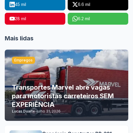
45 mil
6.6 mil
28 mil
6.2 mil
Mais lidas
Empregos
Transportes Marvel abre vagas
para motoristas carreteiros SEM
EXPERIÊNCIA
Lucas Duarte
-
julho 31, 2026