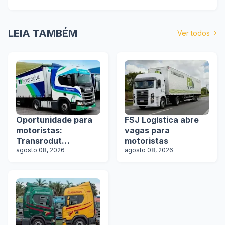
LEIA TAMBÉM
Ver todos
Oportunidade para
FSJ Logística abre
motoristas:
vagas para
Transrodut
motoristas
Transportes abre
agosto 08, 2026
agosto 08, 2026
vagas