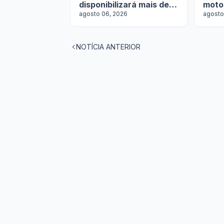
disponibilizará mais de
moto
100 ônibus para
agosto 06, 2026
agosto
aquisição imediata na
Lat.Bus 2026
NOTÍCIA ANTERIOR