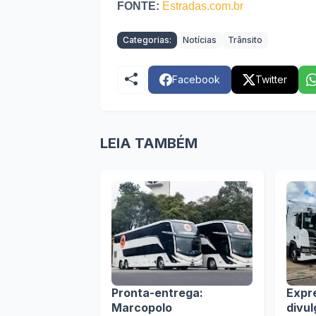
FONTE:
Estradas.com.br
Categorias:
Notícias
Trânsito
Facebook
Twitter
LEIA TAMBÉM
Pronta-entrega:
Expr
Marcopolo
divu