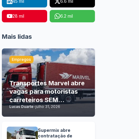
45 mil
6.6 mil
28 mil
6.2 mil
Mais lidas
Empregos
Transportes Marvel abre
vagas para motoristas
carreteiros SEM
Lucas Duarte
-
julho 31, 2026
EXPERIÊNCIA
Supermix abre
contratação de