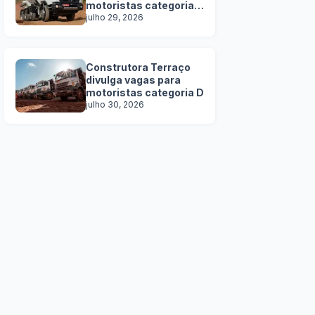
motoristas categoria
C, D e E
julho 29, 2026
Construtora Terraço
divulga vagas para
motoristas categoria D
julho 30, 2026