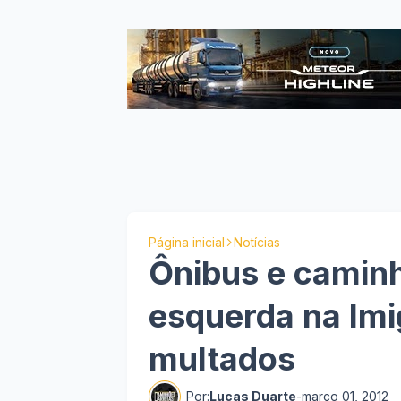
Página inicial
Notícias
Ônibus e caminh
esquerda na Imi
multados
Por:
Lucas Duarte
-
março 01, 2012