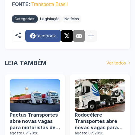
FONTE:
Transporta Brasil
Categorias:
Legislação
Notícias
Facebook
LEIA TAMBÉM
Ver todos
Pactus Transportes
Rodocélere
abre novas vagas
Transportes abre
para motoristas de
novas vagas para
rodotrens
agosto 07, 2026
motoristas
agosto 07, 2026