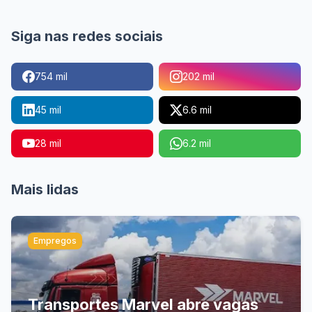
Siga nas redes sociais
754 mil
202 mil
45 mil
6.6 mil
28 mil
6.2 mil
Mais lidas
Empregos
Transportes Marvel abre vagas