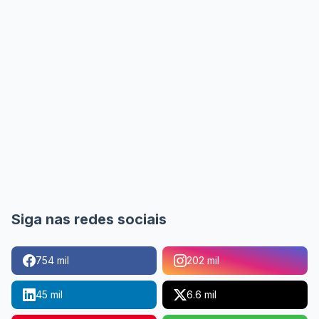
Siga nas redes sociais
754 mil
202 mil
45 mil
6.6 mil