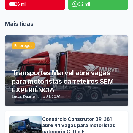
28 mil
6.2 mil
Mais lidas
Empregos
Transportes Marvel abre vagas
para motoristas carreteiros SEM
EXPERIÊNCIA
Lucas Duarte
-
julho 31, 2026
Consórcio Construtor BR-381
abre 44 vagas para motoristas
categoria C, D e E