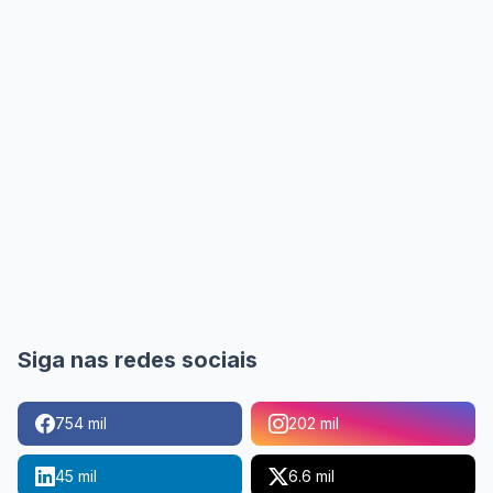
Siga nas redes sociais
754 mil
202 mil
45 mil
6.6 mil