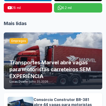
28 mil
6.2 mil
Mais lidas
Empregos
Transportes Marvel abre vagas
para motoristas carreteiros SEM
EXPERIÊNCIA
Lucas Duarte
-
julho 31, 2026
Consórcio Construtor BR-381
abre 44 vagas para motoristas