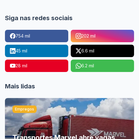
Siga nas redes sociais
754 mil
202 mil
45 mil
6.6 mil
28 mil
6.2 mil
Mais lidas
Empregos
Transportes Marvel abre vagas