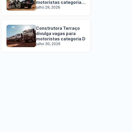
motoristas categoria
C, D e E
julho 29, 2026
Construtora Terraço
divulga vagas para
motoristas categoria D
julho 30, 2026