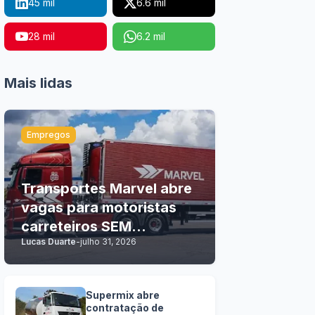
45 mil
6.6 mil
28 mil
6.2 mil
Mais lidas
Empregos
Transportes Marvel abre
vagas para motoristas
carreteiros SEM
Lucas Duarte
-
julho 31, 2026
EXPERIÊNCIA
Supermix abre
contratação de