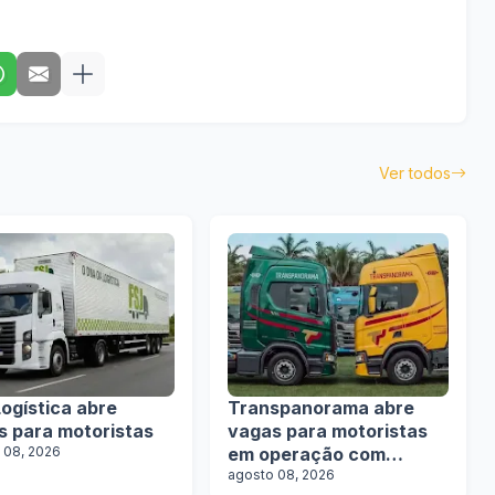
Ver todos
ogística abre
Transpanorama abre
s para motoristas
vagas para motoristas
 08, 2026
em operação com
tanques
agosto 08, 2026