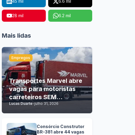
45 mil
6.6 mil
28 mil
6.2 mil
Mais lidas
Empregos
Transportes Marvel abre
vagas para motoristas
carreteiros SEM
Lucas Duarte
-
julho 31, 2026
EXPERIÊNCIA
Consórcio Construtor
BR-381 abre 44 vagas