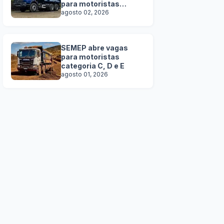
para motoristas
categoria C, D e E
agosto 02, 2026
SEMEP abre vagas
para motoristas
categoria C, D e E
agosto 01, 2026