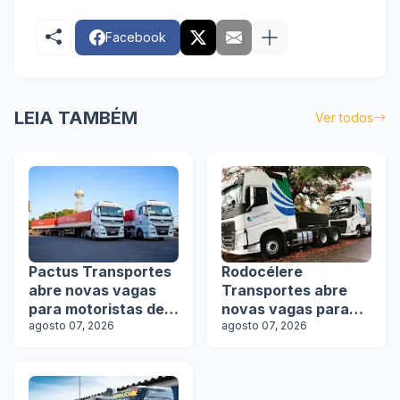
Facebook
LEIA TAMBÉM
Ver todos
Pactus Transportes
Rodocélere
abre novas vagas
Transportes abre
para motoristas de
novas vagas para
rodotrens
agosto 07, 2026
motoristas
agosto 07, 2026