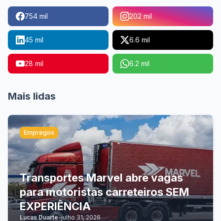
754 mil
202 mil
45 mil
6.6 mil
28 mil
6.2 mil
Mais lidas
Empregos
Transportes Marvel abre vagas
para motoristas carreteiros SEM
EXPERIÊNCIA
Lucas Duarte
-
julho 31, 2026