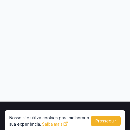
Início
Contato
Privacidade
Uso de conteúdo
Nosso site utiliza cookies para melhorar a
Prosseguir
sua experiência.
Saiba mais
Copyright © 2026 -
Portal Caminhões e Carretas