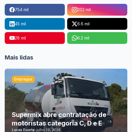
754 mil
202 mil
45 mil
6.6 mil
28 mil
6.2 mil
Mais lidas
Empregos
Supermix abre contratação de
motoristas categoria C, D e E
Lucas Duarte
-
julho 29, 2026