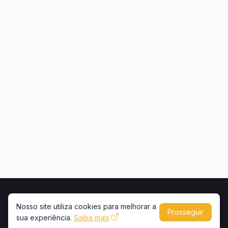
Início
Contato
Privacidade
Uso de conteúdo
Nosso site utiliza cookies para melhorar a
Prosseguir
sua experiência.
Saiba mais
Copyright © 2026 -
Portal Caminhões e Carretas