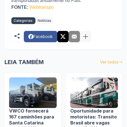
transportadas anualmente no País.
FONTE:
Webtranspo
Categorias:
Notícias
Facebook
LEIA TAMBÉM
Ver todos
VWCO fornecerá
Oportunidade para
167 caminhões para
motoristas: Transito
Santa Catarina
Brasil abre vagas