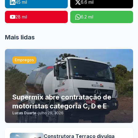
45 mil
6.6 mil
28 mil
6.2 mil
Mais lidas
Empregos
Supermix abre contratação de
motoristas categoria C, D e E
Lucas Duarte
-
julho 29, 2026
Construtora Terraço divulga