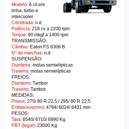
Modelo:
6
cil.em
linha, turbo e
intercooler
Cilindrada:
n.d
Potência:
218
cv
a 2200 rpm
Torque:
90
mkgf a 1400 rpm
TRANSMISSÃO:
Câmbio:
Eaton FS 6306 B
N° de marchas:
n.d
SUSPENSÃO:
Di
anteira:
molas semielípticas
Traseira:
molas
semielípticas
FREIOS:
Dianteiro:
Tambor
Traseiro:
Tambor
MEDIDAS:
Pneus:
275/ 80 R 22,5 /
295/ 80 R 22,5
Entreeixos(mm):
4784/ 6024/ 6431 mm
PESOS:
Tara:
6540/ 6710/ 6990
Kg
PBT (legal)
:
23000 Kg