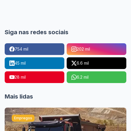
Siga nas redes sociais
754 mil
202 mil
45 mil
6.6 mil
28 mil
6.2 mil
Mais lidas
Empregos