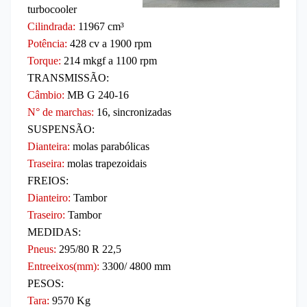
turbo
cooler
Cilindrada:
11967 cm³
Potência:
428
cv a 1900 rpm
Torque:
214
mkgf
a 1100 rpm
TRANSMISSÃO:
Câmbio:
MB G 240-16
N° de marchas:
16, sincronizadas
SUSPENSÃO:
Dianteira:
molas parabólicas
Traseira:
molas trapezoidais
FREIOS:
Dianteiro:
Tambor
Traseiro:
Tambor
MEDIDAS:
Pneus:
295/80 R 22,5
Entreeixos(mm):
3300/
4800 mm
PESOS:
Tara:
9570
Kg