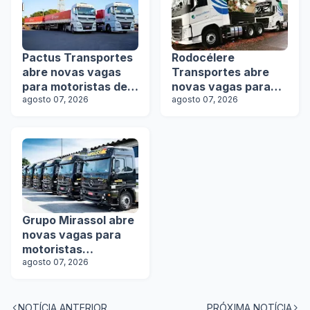
Pactus Transportes
Rodocélere
abre novas vagas
Transportes abre
para motoristas de
novas vagas para
rodotrens
agosto 07, 2026
motoristas
agosto 07, 2026
Grupo Mirassol abre
novas vagas para
motoristas
categoria D e E
agosto 07, 2026
NOTÍCIA ANTERIOR
PRÓXIMA NOTÍCIA