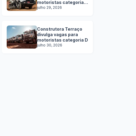
motoristas categoria
C, D e E
julho 29, 2026
Construtora Terraço
divulga vagas para
motoristas categoria D
julho 30, 2026