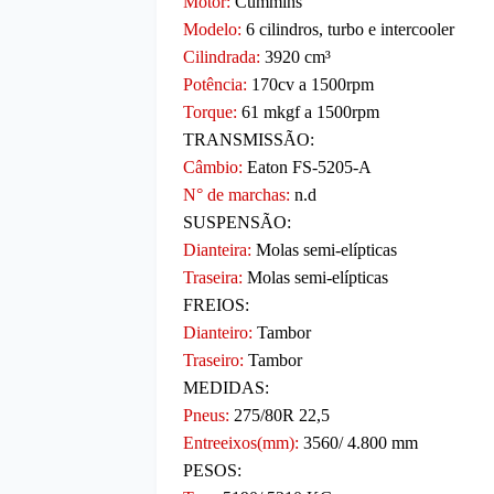
Motor:
Cummins
Modelo:
6 cilindros, turbo e intercooler
Cilindrada:
3920 cm³
Potência:
170cv a 1500rpm
Torque:
61 mkgf a 1500rpm
TRANSMISSÃO:
Câmbio:
Eaton FS-5205-A
N° de marchas:
n.d
SUSPENSÃO:
Dianteira:
Molas semi-elípticas
Traseira:
Molas semi-elípticas
FREIOS:
Dianteiro:
Tambor
Traseiro:
Tambor
MEDIDAS:
Pneus:
275/80R 22,5
Entreeixos(mm):
3560/ 4.800 mm
PESOS: