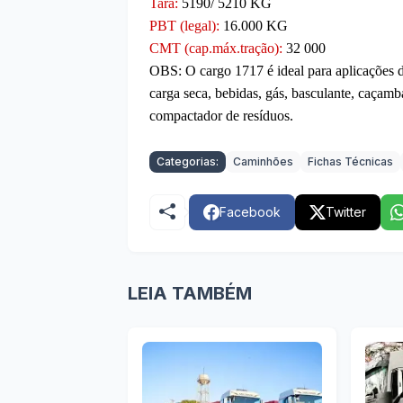
Tara:
5190/ 5210 KG
PBT (legal):
16.000 KG
CMT (cap.máx.tração):
32 000
OBS:
O cargo 1717 é ideal para aplicações d
carga seca, bebidas, gás, basculante, caçamba
compactador de resíduos.
Categorias:
Caminhões
Fichas Técnicas
Facebook
Twitter
LEIA TAMBÉM