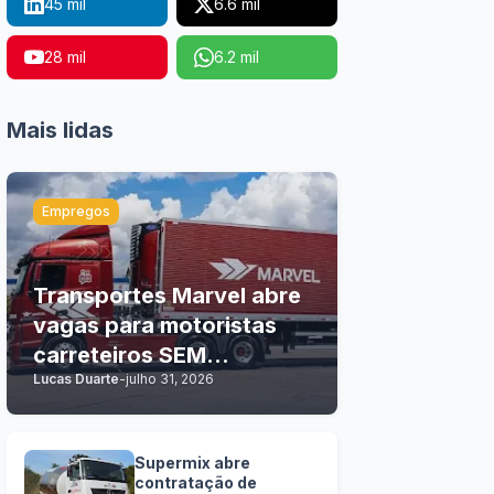
45 mil
6.6 mil
28 mil
6.2 mil
Mais lidas
Empregos
Transportes Marvel abre
vagas para motoristas
carreteiros SEM
Lucas Duarte
-
julho 31, 2026
EXPERIÊNCIA
Supermix abre
contratação de